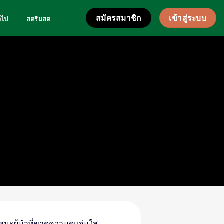
สมัครสมาชิก
เข้าสู่ระบบ
วไป
สตรีมสด
อาชนะผู้นำที่ขาดความดแจ่มใส