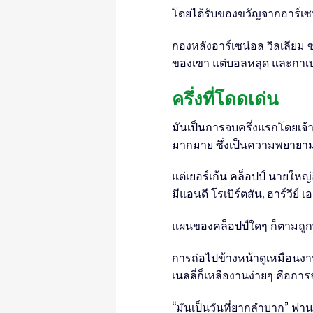
โดยได้รับของขวัญจากอาร์เ
กองหลังอาร์เซน่อล วิลเลียม 
ของเขา แต่บอลหลุด และกาเบร
ครึ่งที่โดดเด่น
มันเป็นการจบครึ่งแรกโดยเจ้า
มากมาย ซึ่งเป็นความพยายามที
แต่เยอร์เก้น คล็อปป์ นายใหญ่
มีแอนดี โรเบิร์ตสัน, ฮาร์วีย
แผนของคล็อปป์ใดๆ ก็ตามถูก
การถ่อไปข้างหน้าดูเหมือนงา
เนลลี่ก็เหลืองานง่ายๆ คือกา
“มันเป็นวันที่ยากลำบาก” ฟาน ไ