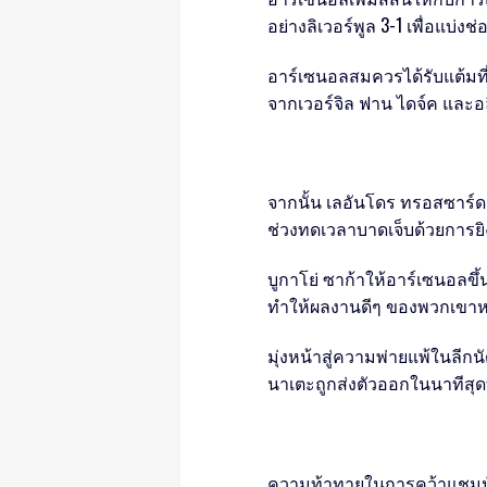
อย่างลิเวอร์พูล 3-1 เพื่อแบ่ง
อาร์เซนอลสมควรได้รับแต้มที่
จากเวอร์จิล ฟาน ไดจ์ค และอลิ
จากนั้น เลอันโดร ทรอสซาร์ด
ช่วงทดเวลาบาดเจ็บด้วยการยิ
บูกาโย่ ซาก้าให้อาร์เซนอลขึ
ทำให้ผลงานดีๆ ของพวกเขา
มุ่งหน้าสู่ความพ่ายแพ้ในลีก
นาเตะถูกส่งตัวออกในนาทีสุด
ความท้าทายในการคว้าแชมป์ขอ