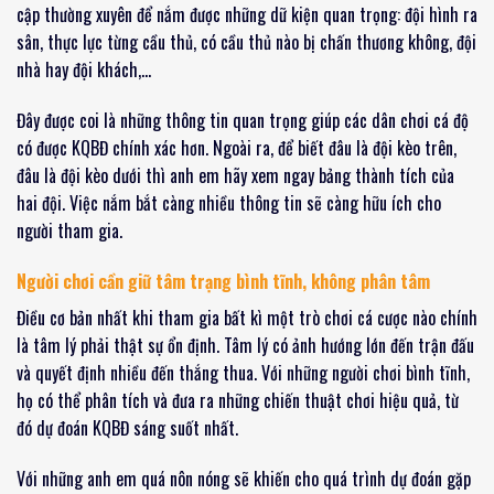
cập thường xuyên để nắm được những dữ kiện quan trọng: đội hình ra
sân, thực lực từng cầu thủ, có cầu thủ nào bị chấn thương không, đội
nhà hay đội khách,…
Đây được coi là những thông tin quan trọng giúp các dân chơi cá độ
có được KQBĐ chính xác hơn. Ngoài ra, để biết đâu là đội kèo trên,
đâu là đội kèo dưới thì anh em hãy xem ngay bảng thành tích của
hai đội. Việc nắm bắt càng nhiều thông tin sẽ càng hữu ích cho
người tham gia.
Người chơi cần giữ tâm trạng bình tĩnh, không phân tâm
Điều cơ bản nhất khi tham gia bất kì một trò chơi cá cược nào chính
là tâm lý phải thật sự ổn định. Tâm lý có ảnh hướng lớn đến trận đấu
và quyết định nhiều đến thắng thua. Với những người chơi bình tĩnh,
họ có thể phân tích và đưa ra những chiến thuật chơi hiệu quả, từ
đó dự đoán KQBĐ sáng suốt nhất.
Với những anh em quá nôn nóng sẽ khiến cho quá trình dự đoán gặp