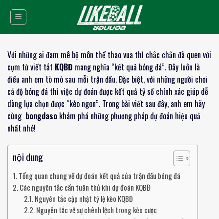
Skip
to
content
Với những ai đam mê bộ môn thể thao vua thì chắc chắn đã quen với
cụm từ viết tắt
KQBĐ
mang nghĩa “kết quả bóng đá”. Đây luôn là
điều anh em tò mò sau mỗi trận đấu. Đặc biệt, với những người chơi
cá độ bóng đá thì việc dự đoán được kết quả tỷ số chính xác giúp dễ
dàng lựa chọn được “kèo ngon”. Trong bài viết sau đây, anh em hãy
cùng
bongdaso
khám phá những phương pháp dự đoán hiệu quả
nhất nhé!
nội dung
Tổng quan chung về dự đoán kết quả của trận đấu bóng đá
Các nguyên tắc cần tuân thủ khi dự đoán KQBĐ
Nguyên tắc cập nhật tỷ lệ kèo KQBĐ
Nguyên tắc về sự chênh lệch trong kèo cược