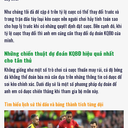
Như chúng tôi đã đề cập ở trên tỷ lệ cược có thể thay đổi trước và
trong trận đấu tùy loại kèo cược nên người chơi hãy tính toán sao
cho hợp lý trước khi có những quyết định đặt cược. Bên cạnh đó, khi
tỷ lệ cược thay đổi thì anh em cũng cần thay đổi dự đoán KQBĐ của
mình.
Những chiến thuật dự đoán KQBĐ hiệu quả nhất
cho tân thủ
Không giống như một số trò chơi cá cược thuần may rủi, cá độ bóng
đá không thể đoán bừa mà cần dựa trên những thông tin có được để
soi kèo chính xác. Dưới đây sẽ là một số phương pháp dự đoán để
anh em có được chiến thắng khi tham gia bộ môn này.
Tìm hiểu lịch sử thi đấu và bảng thành tích từng đội