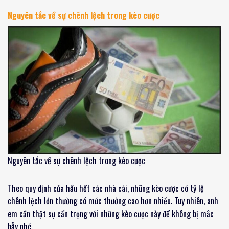
Nguyên tắc về sự chênh lệch trong kèo cược
Nguyên tắc về sự chênh lệch trong kèo cược
Theo quy định của hầu hết các nhà cái, những kèo cược có tỷ lệ
chênh lệch lớn thường có mức thưởng cao hơn nhiều. Tuy nhiên, anh
em cần thật sự cẩn trọng với những kèo cược này để không bị mắc
bẫy nhé.