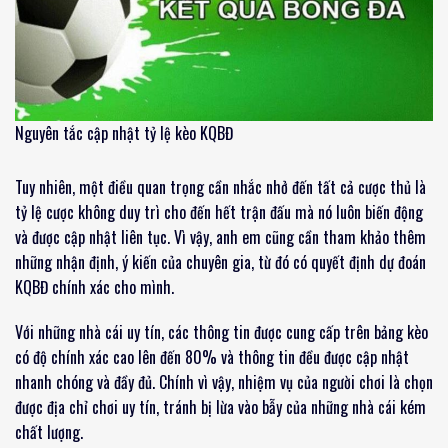
Nguyên tắc cập nhật tỷ lệ kèo KQBĐ
Tuy nhiên, một điều quan trọng cần nhắc nhở đến tất cả cược thủ là
tỷ lệ cược không duy trì cho đến hết trận đấu mà nó luôn biến động
và được cập nhật liên tục. Vì vậy, anh em cũng cần tham khảo thêm
những nhận định, ý kiến của chuyên gia, từ đó có quyết định dự đoán
KQBĐ chính xác cho mình.
Với những nhà cái uy tín, các thông tin được cung cấp trên bảng kèo
có độ chính xác cao lên đến 80% và thông tin đều được cập nhật
nhanh chóng và đầy đủ. Chính vì vậy, nhiệm vụ của người chơi là chọn
được địa chỉ chơi uy tín, tránh bị lừa vào bẫy của những nhà cái kém
chất lượng.