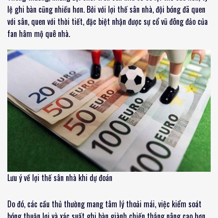
lệ ghi bàn cũng nhiều hơn. Bởi với lợi thế sân nhà, đội bóng đã quen
với sân, quen với thời tiết, đặc biệt nhận được sự cổ vũ đông đảo của
fan hâm mộ quê nhà.
Lưu ý về lợi thế sân nhà khi dự đoán
Do đó, các cầu thủ thường mang tâm lý thoải mái, việc kiểm soát
bóng thuận lợi và xác suất ghi bàn giành chiến thắng nâng cao hơn