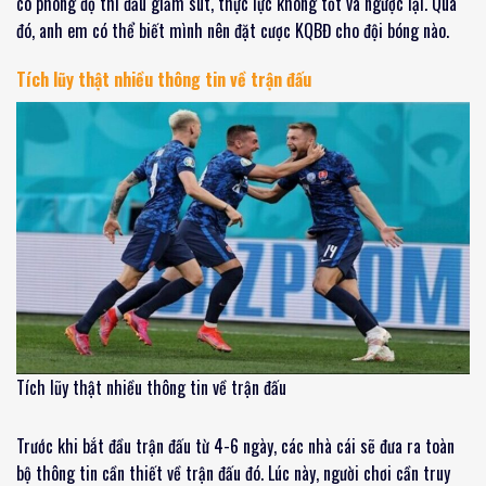
có phong độ thi đấu giảm sút, thực lực không tốt và ngược lại. Qua
đó, anh em có thể biết mình nên đặt cược KQBĐ cho đội bóng nào.
Tích lũy thật nhiều thông tin về trận đấu
Tích lũy thật nhiều thông tin về trận đấu
Trước khi bắt đầu trận đấu từ 4-6 ngày, các nhà cái sẽ đưa ra toàn
bộ thông tin cần thiết về trận đấu đó. Lúc này, người chơi cần truy