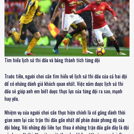
Tìm hiểu lịch sử thi đấu và bảng thành tích từng đội
Trước tiên, người chơi cần tìm hiểu về lịch sử thi đấu của cả hai đội
để có những đánh giá khách quan nhất. Việc nắm được lịch sử thi
đấu sẽ giúp anh em biết được thực lực của từng đội ra sao, mạnh
hay yếu.
Nhiệm vụ của người chơi cần thực hiện chính là cố gắng dành thời
gian xem lại các trận thi đấu gần nhất để phán đoán phong độ của
đội bóng. Với những đội liên tục thua ở những trận đấu gần đây là đội